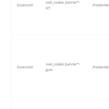
real_cookie_banner*-
Essenziell
.friederik
tcf
real_cookie_banner*-
Essenziell
.friederik
gcm