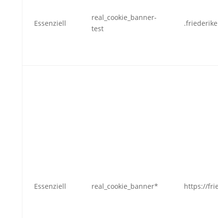
real_cookie_banner-
Essenziell
.friederik
test
Essenziell
real_cookie_banner*
https://fr