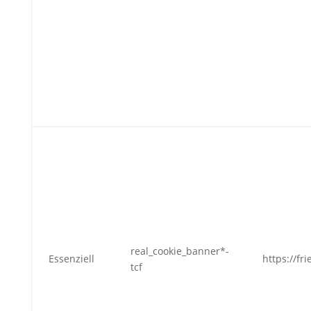
real_cookie_banner*-
Essenziell
https://fr
tcf