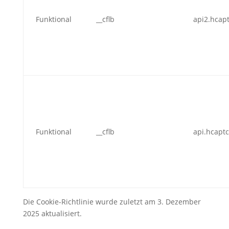
Funktional
__cflb
api2.hcap
Funktional
__cflb
api.hcapt
Die Cookie-Richtlinie wurde zuletzt am 3. Dezember
2025 aktualisiert.