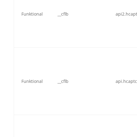
Funktional
__cflb
api2.hcap
Funktional
__cflb
api.hcapt