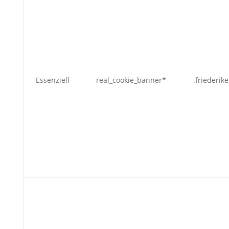
Essenziell
real_cookie_banner*
.friederik