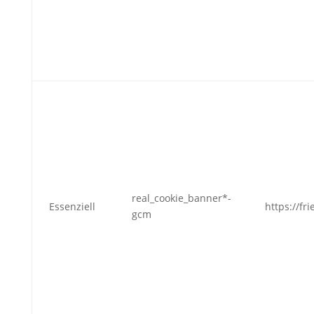
real_cookie_banner*-
Essenziell
https://fr
gcm